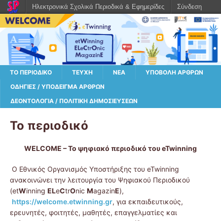
Ηλεκτρονικά Σχολικά Περιοδικά & Εφημερίδες
Σύνδεση
ΤΟ ΠΕΡΙΟΔΙΚΌ
ΤΕΎΧΗ
ΝΈΑ
ΥΠΟΒΟΛΉ ΆΡΘΡΩΝ
ΟΔΗΓΊΕΣ / ΥΠΌΔΕΙΓΜΑ ΆΡΘΡΩΝ
ΔΕΟΝΤΟΛΟΓΊΑ / ΠΟΛΙΤΙΚΉ ΔΗΜΟΣΙΕΎΣΕΩΝ
Το περιοδικό
WELCOME – Το ψηφιακό περιοδικό του eTwinning
Ο Εθνικός Οργανισμός Υποστήριξης του eTwinning
ανακοινώνει την λειτουργία του Ψηφιακού Περιοδικού
(et
W
inning
EL
e
C
tr
O
nic
M
agazin
E
),
https://welcome.etwinning.gr
, για εκπαιδευτικούς,
ερευνητές, φοιτητές, μαθητές, επαγγελματίες και