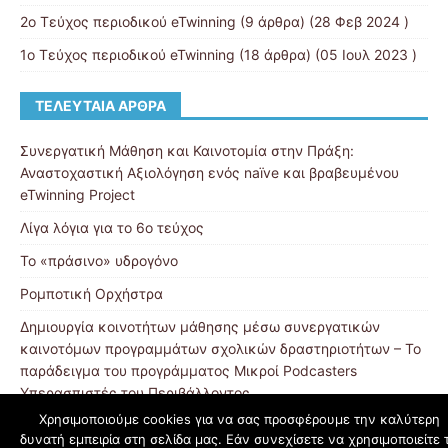
2ο Τεύχος περιοδικού eTwinning
(9 άρθρα) (28 Φεβ 2024 )
1ο Τεύχος περιοδικού eTwinning
(18 άρθρα) (05 Ιουλ 2023 )
ΤΕΛΕΥΤΑΊΑ ΆΡΘΡΑ
Συνεργατική Μάθηση και Καινοτομία στην Πράξη:
Αναστοχαστική Αξιολόγηση ενός naïve και βραβευμένου
eTwinning Project
Λίγα λόγια για το 6ο τεύχος
Το «πράσινο» υδρογόνο
Ρομποτική Ορχήστρα
Δημιουργία κοινοτήτων μάθησης μέσω συνεργατικών
καινοτόμων προγραμμάτων σχολικών δραστηριοτήτων – Το
παράδειγμα του προγράμματος Μικροί Podcasters
Υπερασπιστές του Περιβάλλοντος
Χρησιμοποιούμε cookies για να σας προσφέρουμε την καλύτερη
δυνατή εμπειρία στη σελίδα μας. Εάν συνεχίσετε να χρησιμοποιείτε 