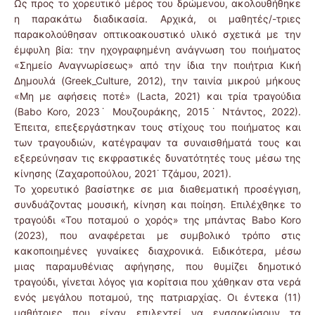
Ως προς το χορευτικό μέρος του δρώμενου, ακολουθήθηκε
η παρακάτω διαδικασία. Αρχικά, οι μαθητές/-τριες
παρακολούθησαν οπτικοακουστικό υλικό σχετικά με την
έμφυλη βία: την ηχογραφημένη ανάγνωση του ποιήματος
«Σημείο Αναγνωρίσεως» από την ίδια την ποιήτρια Κική
Δημουλά (Greek_Culture, 2012), την ταινία μικρού μήκους
«Μη με αφήσεις ποτέ» (Lacta, 2021) και τρία τραγούδια
(Babo Koro, 2023˙ Μουζουράκης, 2015˙ Ντάντος, 2022).
Έπειτα, επεξεργάστηκαν τους στίχους του ποιήματος και
των τραγουδιών, κατέγραψαν τα συναισθήματά τους και
εξερεύνησαν τις εκφραστικές δυνατότητές τους μέσω της
κίνησης (Ζαχαροπούλου, 2021˙ Τζάμου, 2021).
Το χορευτικό βασίστηκε σε μια διαθεματική προσέγγιση,
συνδυάζοντας μουσική, κίνηση και ποίηση. Επιλέχθηκε το
τραγούδι «Του ποταμού ο χορός» της μπάντας Babo Koro
(2023), που αναφέρεται με συμβολικό τρόπο στις
κακοποιημένες γυναίκες διαχρονικά. Ειδικότερα, μέσω
μιας παραμυθένιας αφήγησης, που θυμίζει δημοτικό
τραγούδι, γίνεται λόγος για κορίτσια που χάθηκαν στα νερά
ενός μεγάλου ποταμού, της πατριαρχίας. Οι έντεκα (11)
μαθήτριες που είχαν επιλεχτεί να ενσαρκώσουν τα