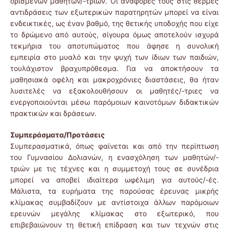
ορισμένων μαθητών/-τριών. Οι αναφορές τους στις θερμές
αντιδράσεις των εξωτερικών παρατηρητών μπορεί να είναι
ενδεικτικές, ως έναν βαθμό, της θετικής υποδοχής που είχε
το δρώμενο από αυτούς, σίγουρα όμως αποτελούν ισχυρά
τεκμήρια του αποτυπώματος που άφησε η συνολική
εμπειρία στο μυαλό και την ψυχή των ίδιων των παιδιών,
τουλάχιστον βραχυπρόθεσμα. Για να αποκτήσουν τα
μαθησιακά οφέλη και μακροχρόνιες διαστάσεις, θα ήταν
λυσιτελές να εξακολουθήσουν οι μαθητές/-τριες να
ενεργοποιούνται μέσω παρόμοιων καινοτόμων διδακτικών
πρακτικών και δράσεων.
Συμπεράσματα/Προτάσεις
Συμπερασματικά, όπως φαίνεται και από την περίπτωση
του Γυμνασίου Δολιανών, η ενασχόληση των μαθητών/-
τριών με τις τέχνες και η συμμετοχή τους σε συνέδρια
μπορεί να αποβεί ιδιαίτερα ωφέλιμη για αυτούς/-ές.
Μάλιστα, τα ευρήματα της παρούσας έρευνας μικρής
κλίμακας συμβαδίζουν με αντίστοιχα άλλων παρόμοιων
ερευνών μεγάλης κλίμακας στο εξωτερικό, που
επιβεβαιώνουν τη θετική επίδραση και των τεχνών στις