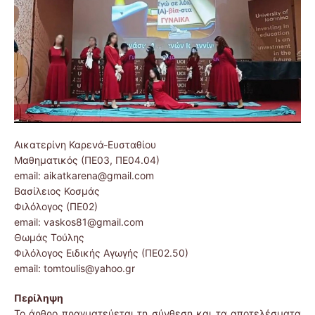
Αικατερίνη Καρενά-Ευσταθίου
Μαθηματικός (ΠΕ03, ΠΕ04.04)
email: aikatkarena@gmail.com
Βασίλειος Κοσμάς
Φιλόλογος (ΠΕ02)
email: vaskos81@gmail.com
Θωμάς Τούλης
Φιλόλογος Ειδικής Αγωγής (ΠΕ02.50)
email: tomtoulis@yahoo.gr
Περίληψη
Το άρθρο πραγματεύεται τη σύνθεση και τα αποτελέσματα