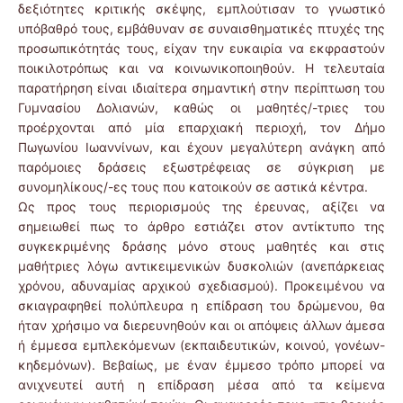
δεξιότητες κριτικής σκέψης, εμπλούτισαν το γνωστικό
υπόβαθρό τους, εμβάθυναν σε συναισθηματικές πτυχές της
προσωπικότητάς τους, είχαν την ευκαιρία να εκφραστούν
ποικιλοτρόπως και να κοινωνικοποιηθούν. Η τελευταία
παρατήρηση είναι ιδιαίτερα σημαντική στην περίπτωση του
Γυμνασίου Δολιανών, καθώς οι μαθητές/-τριες του
προέρχονται από μία επαρχιακή περιοχή, τον Δήμο
Πωγωνίου Ιωαννίνων, και έχουν μεγαλύτερη ανάγκη από
παρόμοιες δράσεις εξωστρέφειας σε σύγκριση με
συνομηλίκους/-ες τους που κατοικούν σε αστικά κέντρα.
Ως προς τους περιορισμούς της έρευνας, αξίζει να
σημειωθεί πως το άρθρο εστιάζει στον αντίκτυπο της
συγκεκριμένης δράσης μόνο στους μαθητές και στις
μαθήτριες λόγω αντικειμενικών δυσκολιών (ανεπάρκειας
χρόνου, αδυναμίας αρχικού σχεδιασμού). Προκειμένου να
σκιαγραφηθεί πολύπλευρα η επίδραση του δρώμενου, θα
ήταν χρήσιμο να διερευνηθούν και οι απόψεις άλλων άμεσα
ή έμμεσα εμπλεκόμενων (εκπαιδευτικών, κοινού, γονέων-
κηδεμόνων). Βεβαίως, με έναν έμμεσο τρόπο μπορεί να
ανιχνευτεί αυτή η επίδραση μέσα από τα κείμενα