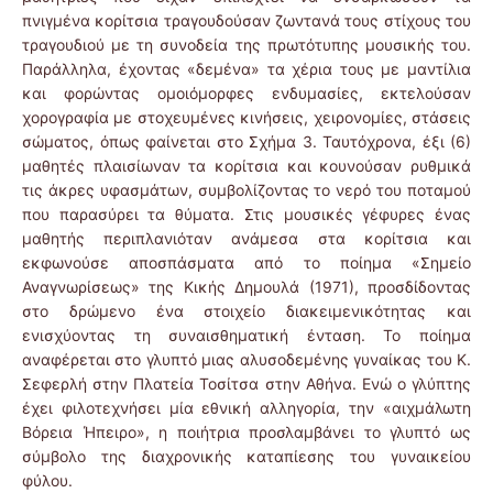
πνιγμένα κορίτσια τραγουδούσαν ζωντανά τους στίχους του
τραγουδιού με τη συνοδεία της πρωτότυπης μουσικής του.
Παράλληλα, έχοντας «δεμένα» τα χέρια τους με μαντίλια
και φορώντας ομοιόμορφες ενδυμασίες, εκτελούσαν
χορογραφία με στοχευμένες κινήσεις, χειρονομίες, στάσεις
σώματος, όπως φαίνεται στο Σχήμα 3. Ταυτόχρονα, έξι (6)
μαθητές πλαισίωναν τα κορίτσια και κουνούσαν ρυθμικά
τις άκρες υφασμάτων, συμβολίζοντας το νερό του ποταμού
που παρασύρει τα θύματα. Στις μουσικές γέφυρες ένας
μαθητής περιπλανιόταν ανάμεσα στα κορίτσια και
εκφωνούσε αποσπάσματα από το ποίημα «Σημείο
Αναγνωρίσεως» της Κικής Δημουλά (1971), προσδίδοντας
στο δρώμενο ένα στοιχείο διακειμενικότητας και
ενισχύοντας τη συναισθηματική ένταση. Το ποίημα
αναφέρεται στο γλυπτό μιας αλυσοδεμένης γυναίκας του Κ.
Σεφερλή στην Πλατεία Τοσίτσα στην Αθήνα. Ενώ ο γλύπτης
έχει φιλοτεχνήσει μία εθνική αλληγορία, την «αιχμάλωτη
Βόρεια Ήπειρο», η ποιήτρια προσλαμβάνει το γλυπτό ως
σύμβολο της διαχρονικής καταπίεσης του γυναικείου
φύλου.