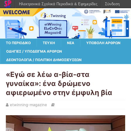
Ηλεκτρονικά Σχολικά Περιοδικά & Εφημερίδες
Σύνδεση
ΤΟ ΠΕΡΙΟΔΙΚΌ
ΤΕΎΧΗ
ΝΈΑ
ΥΠΟΒΟΛΉ ΆΡΘΡΩΝ
ΟΔΗΓΊΕΣ / ΥΠΌΔΕΙΓΜΑ ΆΡΘΡΩΝ
ΔΕΟΝΤΟΛΟΓΊΑ / ΠΟΛΙΤΙΚΉ ΔΗΜΟΣΙΕΎΣΕΩΝ
«Εγώ σε λέω α-βία-στα
γυναίκα»: ένα δρώμενο
αφιερωμένο στην έμφυλη βία
etwinning-magazine