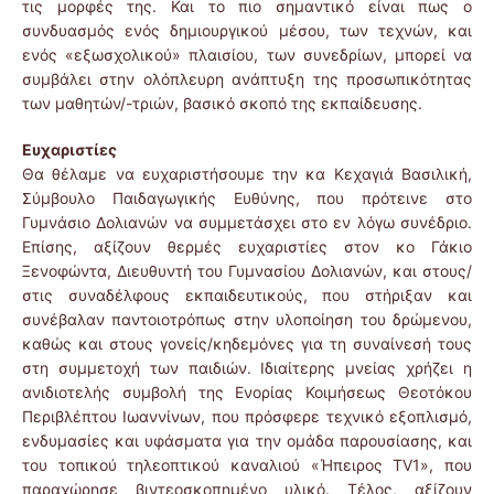
τις μορφές της. Και το πιο σημαντικό είναι πως ο
συνδυασμός ενός δημιουργικού μέσου, των τεχνών, και
ενός «εξωσχολικού» πλαισίου, των συνεδρίων, μπορεί να
συμβάλει στην ολόπλευρη ανάπτυξη της προσωπικότητας
των μαθητών/-τριών, βασικό σκοπό της εκπαίδευσης.
Ευχαριστίες
Θα θέλαμε να ευχαριστήσουμε την κα Κεχαγιά Βασιλική,
Σύμβουλο Παιδαγωγικής Ευθύνης, που πρότεινε στο
Γυμνάσιο Δολιανών να συμμετάσχει στο εν λόγω συνέδριο.
Επίσης, αξίζουν θερμές ευχαριστίες στον κο Γάκιο
Ξενοφώντα, Διευθυντή του Γυμνασίου Δολιανών, και στους/
στις συναδέλφους εκπαιδευτικούς, που στήριξαν και
συνέβαλαν παντοιοτρόπως στην υλοποίηση του δρώμενου,
καθώς και στους γονείς/κηδεμόνες για τη συναίνεσή τους
στη συμμετοχή των παιδιών. Ιδιαίτερης μνείας χρήζει η
ανιδιοτελής συμβολή της Ενορίας Κοιμήσεως Θεοτόκου
Περιβλέπτου Ιωαννίνων, που πρόσφερε τεχνικό εξοπλισμό,
ενδυμασίες και υφάσματα για την ομάδα παρουσίασης, και
του τοπικού τηλεοπτικού καναλιού «Ήπειρος TV1», που
παραχώρησε βιντεοσκοπημένο υλικό. Τέλος, αξίζουν