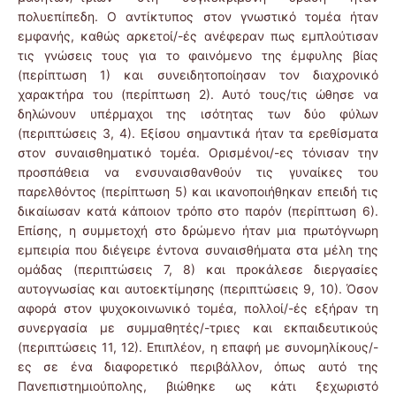
πολυεπίπεδη. Ο αντίκτυπος στον γνωστικό τομέα ήταν
εμφανής, καθώς αρκετοί/-ές ανέφεραν πως εμπλούτισαν
τις γνώσεις τους για το φαινόμενο της έμφυλης βίας
(περίπτωση 1) και συνειδητοποίησαν τον διαχρονικό
χαρακτήρα του (περίπτωση 2). Αυτό τους/τις ώθησε να
δηλώνουν υπέρμαχοι της ισότητας των δύο φύλων
(περιπτώσεις 3, 4). Εξίσου σημαντικά ήταν τα ερεθίσματα
στον συναισθηματικό τομέα. Ορισμένοι/-ες τόνισαν την
προσπάθεια να ενσυναισθανθούν τις γυναίκες του
παρελθόντος (περίπτωση 5) και ικανοποιήθηκαν επειδή τις
δικαίωσαν κατά κάποιον τρόπο στο παρόν (περίπτωση 6).
Επίσης, η συμμετοχή στο δρώμενο ήταν μια πρωτόγνωρη
εμπειρία που διέγειρε έντονα συναισθήματα στα μέλη της
ομάδας (περιπτώσεις 7, 8) και προκάλεσε διεργασίες
αυτογνωσίας και αυτοεκτίμησης (περιπτώσεις 9, 10). Όσον
αφορά στον ψυχοκοινωνικό τομέα, πολλοί/-ές εξήραν τη
συνεργασία με συμμαθητές/-τριες και εκπαιδευτικούς
(περιπτώσεις 11, 12). Επιπλέον, η επαφή με συνομηλίκους/-
ες σε ένα διαφορετικό περιβάλλον, όπως αυτό της
Πανεπιστημιούπολης, βιώθηκε ως κάτι ξεχωριστό