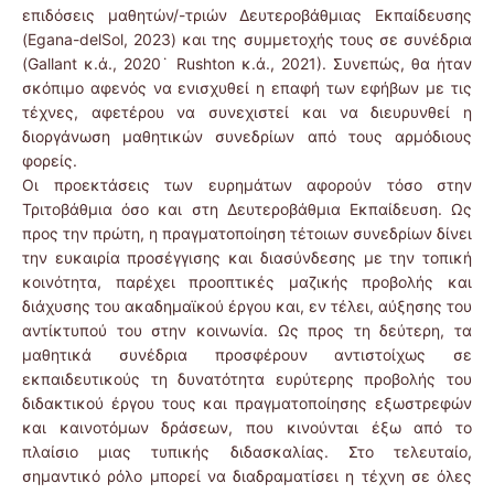
επιδόσεις μαθητών/-τριών Δευτεροβάθμιας Εκπαίδευσης
(Egana-delSol, 2023) και της συμμετοχής τους σε συνέδρια
(Gallant κ.ά., 2020˙ Rushton κ.ά., 2021). Συνεπώς, θα ήταν
σκόπιμο αφενός να ενισχυθεί η επαφή των εφήβων με τις
τέχνες, αφετέρου να συνεχιστεί και να διευρυνθεί η
διοργάνωση μαθητικών συνεδρίων από τους αρμόδιους
φορείς.
Οι προεκτάσεις των ευρημάτων αφορούν τόσο στην
Τριτοβάθμια όσο και στη Δευτεροβάθμια Εκπαίδευση. Ως
προς την πρώτη, η πραγματοποίηση τέτοιων συνεδρίων δίνει
την ευκαιρία προσέγγισης και διασύνδεσης με την τοπική
κοινότητα, παρέχει προοπτικές μαζικής προβολής και
διάχυσης του ακαδημαϊκού έργου και, εν τέλει, αύξησης του
αντίκτυπού του στην κοινωνία. Ως προς τη δεύτερη, τα
μαθητικά συνέδρια προσφέρουν αντιστοίχως σε
εκπαιδευτικούς τη δυνατότητα ευρύτερης προβολής του
διδακτικού έργου τους και πραγματοποίησης εξωστρεφών
και καινοτόμων δράσεων, που κινούνται έξω από το
πλαίσιο μιας τυπικής διδασκαλίας. Στο τελευταίο,
σημαντικό ρόλο μπορεί να διαδραματίσει η τέχνη σε όλες