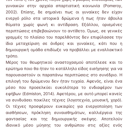
γυναικών στην αρχαία σπαρτιατική κοινωνία (Pomeroy,
2002). Επίσης, δε σημαίνει πως οι γυναίκες δεν είχαν
ενεργό ρόλο στα ιστορικά δρώμενα ή πως ήταν άβουλα
θύματα χωρίς φωνή κι αντίδραση. Εξάλλου, ορισμένες
περιπτώσεις επιβεβαιώνουν το αντίθετο. Όμως, σε γενικές
γραμμές το πλαίσιο του παρελθόντος δεν επιφύλασσε την
ίδια μεταχείριση σε άνδρες και γυναίκες, κάτι που η
δημιουργική ομάδα επιδίωξε να προβάλλει με εναλλακτικό
τρόπο.
Μέρος του θεωρητικού αναστοχασμού αποτέλεσε και το
ερώτημα ποιο θα ήταν το κατάλληλο είδος εισήγησης για να
παρουσιαστούν οι παραπάνω περιπτώσεις στο συνέδριο. Η
επιλογή του δρώμενου δεν ήταν τυχαία. Αφενός, είναι ένα
μέσο που προσελκύει ευκολότερα το ενδιαφέρον των
εφήβων (Edmiston, 2014). Αφετέρου, με αυτό μπορεί κανείς
να συνδυάσει ποικίλες τέχνες (λογοτεχνία, μουσική, χορό).
Οι τέχνες προσφέρουν ευκαιρίες για ενεργοποίηση των
αισθήσεων, πρόκληση συναισθημάτων, καλλιέργεια της
φαντασίας και της δημιουργικής σκέψης. Αποτελούν
ιδανικό μέσο μύησης του ανθρώπου στις αξίες ενός