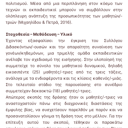
πολιτισμού. Μέσα από μια περιπλάνηση στον κόσμο των
τεχνών οι εκπαιδευτικοί μπορούν να συμβάλλουν στην
ολόπλευρη ανάπτυξη της προσωπικότητας των μαθητών/-
τριών (Μιχαηλίδου & Πετρά, 2016).
Στοχοθεσία – Μεθόδευση – Υλικό
Έχοντας εξασφαλίσει την έγκριση του Συλλόγου
Διδασκόντων/-ουσών και την απαραίτητη συναίνεση των
γονέων/κηδεμόνων, μια τριμελής ομάδα εκπαιδευτικών
ανέλαβε τον σχεδιασμό της εισήγησης. Στην υλοποίησή της
συμμετείχε το σύνολο του μαθητικού δυναμικού, δηλαδή
εικοσιπέντε (25) μαθητές/-τριες από τις τρεις τάξεις,
ανάλογα με τα ενδιαφέροντα και τις κλίσεις καθενός/-μιάς.
Στο τελευταίο στάδιο της παρουσίασης στο συνέδριο
συμμετείχαν δεκαοκτώ (18) μαθητές/-τριες.
Απώτερος σκοπός της δράσης ήταν οι μαθητές/-τριες να
αναστοχαστούν πάνω στις διαχρονικές διαστάσεις της
έμφυλης βίας, να συσχετίσουν παρελθόν με παρόν και να
προσανατολίσουν γόνιμα τη δράση τους στο μέλλον. Για την
επίτευξη αυτού του σκοπού, τέθηκαν οι παρακάτω