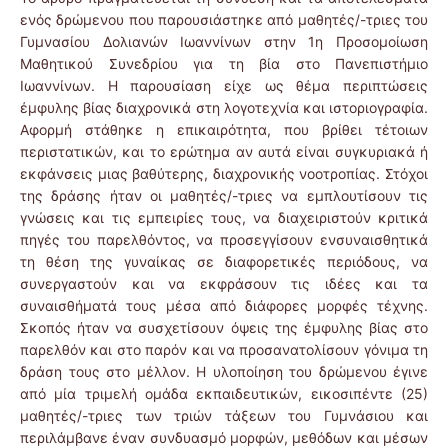
ενός δρώμενου που παρουσιάστηκε από μαθητές/-τριες του
Γυμνασίου Δολιανών Ιωαννίνων στην 1η Προσομοίωση
Μαθητικού Συνεδρίου για τη βία στο Πανεπιστήμιο
Ιωαννίνων. Η παρουσίαση είχε ως θέμα περιπτώσεις
έμφυλης βίας διαχρονικά στη λογοτεχνία και ιστοριογραφία.
Αφορμή στάθηκε η επικαιρότητα, που βρίθει τέτοιων
περιστατικών, και το ερώτημα αν αυτά είναι συγκυριακά ή
εκφάνσεις μιας βαθύτερης, διαχρονικής νοοτροπίας. Στόχοι
της δράσης ήταν οι μαθητές/-τριες να εμπλουτίσουν τις
γνώσεις και τις εμπειρίες τους, να διαχειριστούν κριτικά
πηγές του παρελθόντος, να προσεγγίσουν ενσυναισθητικά
τη θέση της γυναίκας σε διαφορετικές περιόδους, να
συνεργαστούν και να εκφράσουν τις ιδέες και τα
συναισθήματά τους μέσα από διάφορες μορφές τέχνης.
Σκοπός ήταν να συσχετίσουν όψεις της έμφυλης βίας στο
παρελθόν και στο παρόν και να προσανατολίσουν γόνιμα τη
δράση τους στο μέλλον. Η υλοποίηση του δρώμενου έγινε
από μία τριμελή ομάδα εκπαιδευτικών, εικοσιπέντε (25)
μαθητές/-τριες των τριών τάξεων του Γυμνάσιου και
περιλάμβανε έναν συνδυασμό μορφών, μεθόδων και μέσων