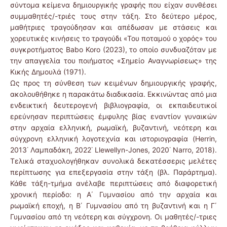
σύντομα κείμενα δημιουργικής γραφής που είχαν συνθέσει
συμμαθητές/-τριές τους στην τάξη. Στο δεύτερο μέρος,
μαθήτριες τραγούδησαν και απέδωσαν με στάσεις και
χορευτικές κινήσεις το τραγούδι «Του ποταμού ο χορός» του
συγκροτήματος Babo Koro (2023), το οποίο συνδυαζόταν με
την απαγγελία του ποιήματος «Σημείο Αναγνωρίσεως» της
Κικής Δημουλά (1971).
Ως προς τη σύνθεση των κειμένων δημιουργικής γραφής,
ακολουθήθηκε η παρακάτω διαδικασία. Εκκινώντας από μια
ενδεικτική δευτερογενή βιβλιογραφία, οι εκπαιδευτικοί
ερεύνησαν περιπτώσεις έμφυλης βίας εναντίον γυναικών
στην αρχαία ελληνική, ρωμαϊκή, βυζαντινή, νεότερη και
σύγχρονη ελληνική λογοτεχνία και ιστοριογραφία (Herrin,
2013˙ Λαμπαδάκη, 2022˙ Llewellyn-Jones, 2020˙ Narro, 2018).
Τελικά σταχυολογήθηκαν συνολικά δεκατέσσερις μελέτες
περίπτωσης για επεξεργασία στην τάξη (βλ. Παράρτημα).
Κάθε τάξη-τμήμα ανέλαβε περιπτώσεις από διαφορετική
χρονική περίοδο: η Α΄ Γυμνασίου από την αρχαία και
ρωμαϊκή εποχή, η Β΄ Γυμνασίου από τη βυζαντινή και η Γ΄
Γυμνασίου από τη νεότερη και σύγχρονη. Οι μαθητές/-τριες