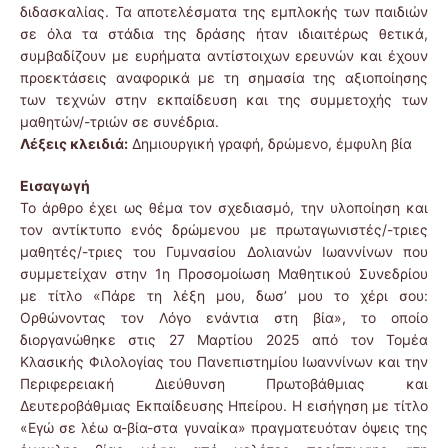
διδασκαλίας. Τα αποτελέσματα της εμπλοκής των παιδιών
σε όλα τα στάδια της δράσης ήταν ιδιαιτέρως θετικά,
συμβαδίζουν με ευρήματα αντίστοιχων ερευνών και έχουν
προεκτάσεις αναφορικά με τη σημασία της αξιοποίησης
των τεχνών στην εκπαίδευση και της συμμετοχής των
μαθητών/-τριών σε συνέδρια.
Λέξεις κλειδιά:
Δημιουργική γραφή, δρώμενο, έμφυλη βία
Εισαγωγή
Το άρθρο έχει ως θέμα τον σχεδιασμό, την υλοποίηση και
τον αντίκτυπο ενός δρώμενου με πρωταγωνιστές/-τριες
μαθητές/-τριες του Γυμνασίου Δολιανών Ιωαννίνων που
συμμετείχαν στην 1η Προσομοίωση Μαθητικού Συνεδρίου
με τίτλο «Πάρε τη λέξη μου, δωσ’ μου το χέρι σου:
Ορθώνοντας τον Λόγο ενάντια στη βία», το οποίο
διοργανώθηκε στις 27 Μαρτίου 2025 από τον Τομέα
Κλασικής Φιλολογίας του Πανεπιστημίου Ιωαννίνων και την
Περιφερειακή Διεύθυνση Πρωτοβάθμιας και
Δευτεροβάθμιας Εκπαίδευσης Ηπείρου. Η εισήγηση με τίτλο
«Εγώ σε λέω α-βία-στα γυναίκα» πραγματευόταν όψεις της