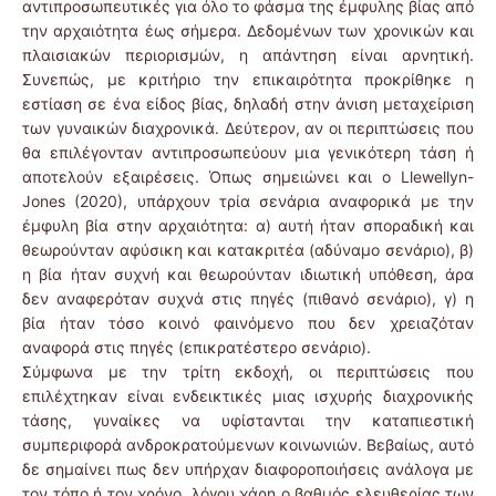
αντιπροσωπευτικές για όλο το φάσμα της έμφυλης βίας από
την αρχαιότητα έως σήμερα. Δεδομένων των χρονικών και
πλαισιακών περιορισμών, η απάντηση είναι αρνητική.
Συνεπώς, με κριτήριο την επικαιρότητα προκρίθηκε η
εστίαση σε ένα είδος βίας, δηλαδή στην άνιση μεταχείριση
των γυναικών διαχρονικά. Δεύτερον, αν οι περιπτώσεις που
θα επιλέγονταν αντιπροσωπεύουν μια γενικότερη τάση ή
αποτελούν εξαιρέσεις. Όπως σημειώνει και ο Llewellyn-
Jones (2020), υπάρχουν τρία σενάρια αναφορικά με την
έμφυλη βία στην αρχαιότητα: α) αυτή ήταν σποραδική και
θεωρούνταν αφύσικη και κατακριτέα (αδύναμο σενάριο), β)
η βία ήταν συχνή και θεωρούνταν ιδιωτική υπόθεση, άρα
δεν αναφερόταν συχνά στις πηγές (πιθανό σενάριο), γ) η
βία ήταν τόσο κοινό φαινόμενο που δεν χρειαζόταν
αναφορά στις πηγές (επικρατέστερο σενάριο).
Σύμφωνα με την τρίτη εκδοχή, οι περιπτώσεις που
επιλέχτηκαν είναι ενδεικτικές μιας ισχυρής διαχρονικής
τάσης, γυναίκες να υφίστανται την καταπιεστική
συμπεριφορά ανδροκρατούμενων κοινωνιών. Βεβαίως, αυτό
δε σημαίνει πως δεν υπήρχαν διαφοροποιήσεις ανάλογα με
τον τόπο ή τον χρόνο, λόγου χάρη ο βαθμός ελευθερίας των