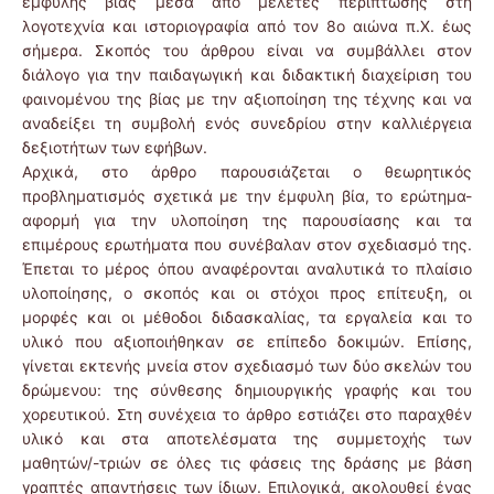
έμφυλης βίας μέσα από μελέτες περίπτωσης στη
λογοτεχνία και ιστοριογραφία από τον 8ο αιώνα π.Χ. έως
σήμερα. Σκοπός του άρθρου είναι να συμβάλλει στον
διάλογο για την παιδαγωγική και διδακτική διαχείριση του
φαινομένου της βίας με την αξιοποίηση της τέχνης και να
αναδείξει τη συμβολή ενός συνεδρίου στην καλλιέργεια
δεξιοτήτων των εφήβων.
Αρχικά, στο άρθρο παρουσιάζεται ο θεωρητικός
προβληματισμός σχετικά με την έμφυλη βία, το ερώτημα-
αφορμή για την υλοποίηση της παρουσίασης και τα
επιμέρους ερωτήματα που συνέβαλαν στον σχεδιασμό της.
Έπεται το μέρος όπου αναφέρονται αναλυτικά το πλαίσιο
υλοποίησης, ο σκοπός και οι στόχοι προς επίτευξη, οι
μορφές και οι μέθοδοι διδασκαλίας, τα εργαλεία και το
υλικό που αξιοποιήθηκαν σε επίπεδο δοκιμών. Επίσης,
γίνεται εκτενής μνεία στον σχεδιασμό των δύο σκελών του
δρώμενου: της σύνθεσης δημιουργικής γραφής και του
χορευτικού. Στη συνέχεια το άρθρο εστιάζει στο παραχθέν
υλικό και στα αποτελέσματα της συμμετοχής των
μαθητών/-τριών σε όλες τις φάσεις της δράσης με βάση
γραπτές απαντήσεις των ίδιων. Επιλογικά, ακολουθεί ένας