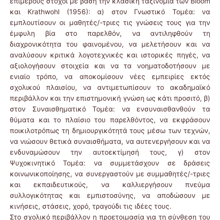
επιμέρους στόχοι με βάση την κλασική ταξινομία των Bloom
και Krathwohl (1956): α) στον Γνωστικό Τομέα: να
εμπλουτίσουν οι μαθητές/-τριες τις γνώσεις τους για την
έμφυλη βία στο παρελθόν, να αντιληφθούν τη
διαχρονικότητα του φαινομένου, να μελετήσουν και να
αναλύσουν κριτικά λογοτεχνικές και ιστορικές πηγές, να
αξιολογήσουν στοιχεία και να τα νοηματοδοτήσουν με
ενιαίο τρόπο, να αποκομίσουν νέες εμπειρίες εκτός
σχολικού πλαισίου, να αντιμετωπίσουν το ακαδημαϊκό
περιβάλλον και την επιστημονική γνώση ως κάτι προσιτό, β)
στον Συναισθηματικό Τομέα: να ενσυναισθανθούν τα
θύματα και το πλαίσιο του παρελθόντος, να εκφράσουν
ποικιλοτρόπως τη δημιουργικότητά τους μέσω των τεχνών,
να νιώσουν θετικά συναισθήματα, να αυτενεργήσουν και να
ενδυναμώσουν την αυτοεκτίμησή τους, γ) στον
Ψυχοκινητικό Τομέα: να συμμετάσχουν σε δράσεις
κοινωνικοποίησης, να συνεργαστούν με συμμαθητές/-τριες
και εκπαιδευτικούς, να καλλιεργήσουν πνεύμα
συλλογικότητας και εμπιστοσύνης, να αποδώσουν με
κινήσεις, στάσεις, χορό, τραγούδι τις ιδέες τους.
Στο σχολικό περιβάλλον η προετοιμασία για τη σύνθεση του