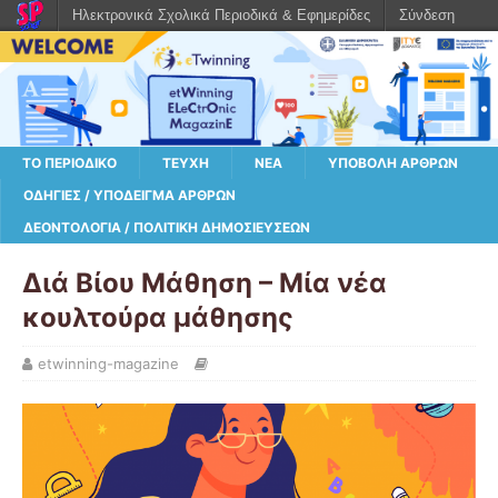
Ηλεκτρονικά Σχολικά Περιοδικά & Εφημερίδες
Σύνδεση
ΤΟ ΠΕΡΙΟΔΙΚΌ
ΤΕΎΧΗ
ΝΈΑ
ΥΠΟΒΟΛΉ ΆΡΘΡΩΝ
ΟΔΗΓΊΕΣ / ΥΠΌΔΕΙΓΜΑ ΆΡΘΡΩΝ
ΔΕΟΝΤΟΛΟΓΊΑ / ΠΟΛΙΤΙΚΉ ΔΗΜΟΣΙΕΎΣΕΩΝ
Διά Βίου Μάθηση – Μία νέα
κουλτούρα μάθησης
etwinning-magazine