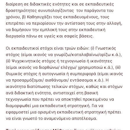
διαίρεση σε διδακτικές ενότητες και σε εκπαιδευτικές
δραστηριότητες συνυπολογίζοντας τον παράγοντα του
χρόνου, β) Καθησυχάζει τους εκπαιδευομένους, τους
επιτρέπει να περιορίσουν την αντίσταση τους στην αλλαγή,
να δομήσουν την εμπλοκή τους στην εκπαιδευτική
διεργασία πάνω σε υγιείς και σαφείς βάσεις.
Οι εκπαιδευτικοί στόχοι είναι τριών ειδών: (i) Γνωστικός
στόχος (είμαι ικανός να γνωρίζω/καταλαβαίνω/ορίζω κ.ά.),
(ii) Ψυχοκινητικός στόχος ή τεχνογνωσία ή ικανότητες
(είμαι ικανός να διορθώνω/ ελέγχω/ χρησιμοποιώ κ.ά.), (iii)
Θυμικός στόχος ή αυτογνωσία ή συμπεριφορά (είμαι ικανός
να προσαρμόζομαι/ αισθάνομαι/ εντάσσομαι κ.ά.). Η
ικανότητα διατύπωσης τελικών στόχων, καθώς και στόχων
ανά διδακτική ενότητα, αντιστοιχεί στη βασική
τεχνογνωσία που πρέπει να αποκτηθεί προκειμένου να
διαμορφωθεί μια εκπαιδευτική στρατηγική. Για να
εφαρμοστεί μια ορισμένη εκπαιδευτική στρατηγική πρέπει
να είναι γνωστό το αναμενόμενο αποτέλεσμα.