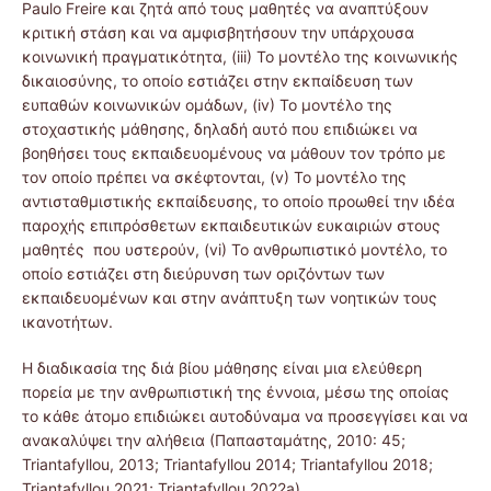
Paulo Freire και ζητά από τους μαθητές να αναπτύξουν
κριτική στάση και να αμφισβητήσουν την υπάρχουσα
κοινωνική πραγματικότητα, (iii) Το μοντέλο της κοινωνικής
δικαιοσύνης, το οποίο εστιάζει στην εκπαίδευση των
ευπαθών κοινωνικών ομάδων, (iv) Το μοντέλο της
στοχαστικής μάθησης, δηλαδή αυτό που επιδιώκει να
βοηθήσει τους εκπαιδευομένους να μάθουν τον τρόπο με
τον οποίο πρέπει να σκέφτονται, (v) Το μοντέλο της
αντισταθμιστικής εκπαίδευσης, το οποίο προωθεί την ιδέα
παροχής επιπρόσθετων εκπαιδευτικών ευκαιριών στους
μαθητές που υστερούν, (vi) Το ανθρωπιστικό μοντέλο, το
οποίο εστιάζει στη διεύρυνση των οριζόντων των
εκπαιδευομένων και στην ανάπτυξη των νοητικών τους
ικανοτήτων.
Η διαδικασία της διά βίου μάθησης είναι μια ελεύθερη
πορεία με την ανθρωπιστική της έννοια, μέσω της οποίας
το κάθε άτομο επιδιώκει αυτοδύναμα να προσεγγίσει και να
ανακαλύψει την αλήθεια (Παπασταμάτης, 2010: 45;
Triantafyllou, 2013; Triantafyllou 2014; Triantafyllou 2018;
Triantafyllou 2021; Triantafyllou 2022a).