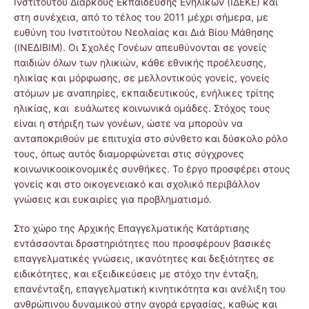
Ινστιτούτου Διαρκούς Εκπαίδευσης Ενηλίκων (ΙΔΕΚΕ) και
στη συνέχεια, από το τέλος του 2011 μέχρι σήμερα, με
ευθύνη του Ινστιτούτου Νεολαίας και Διά Βίου Μάθησης
(ΙΝΕΔΙΒΙΜ). Οι Σχολές Γονέων απευθύνονται σε γονείς
παιδιών όλων των ηλικιών, κάθε εθνικής προέλευσης,
ηλικίας και μόρφωσης, σε μελλοντικούς γονείς, γονείς
ατόμων με αναπηρίες, εκπαιδευτικούς, ενήλικες τρίτης
ηλικίας, και ευάλωτες κοινωνικά ομάδες. Στόχος τους
είναι η στήριξη των γονέων, ώστε να μπορούν να
ανταποκριθούν με επιτυχία στο σύνθετο και δύσκολο ρόλο
τους, όπως αυτός διαμορφώνεται στις σύγχρονες
κοινωνικοοικονομικές συνθήκες. Το έργο προσφέρει στους
γονείς και στο οικογενειακό και σχολικό περιβάλλον
γνώσεις και ευκαιρίες για προβληματισμό.
Στο χώρο της Αρχικής Επαγγελματικής Κατάρτισης
εντάσσονται δραστηριότητες που προσφέρουν βασικές
επαγγελματικές γνώσεις, ικανότητες και δεξιότητες σε
ειδικότητες, και εξειδικεύσεις με στόχο την ένταξη,
επανένταξη, επαγγελματική κινητικότητα και ανέλιξη του
ανθρώπινου δυναμικού στην αγορά εργασίας, καθώς και