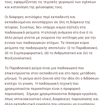
τους, εφαρμόζοντας τις τεχνικές χειρισμού των σχέσεων
και κατανόηση της φιλοσοφίας τους.
Οι διάφορες αντιλήψεις περί εκπαιδευτή και
εκπαιδευομένου συνυπάρχουν σε όλη τη διάρκεια της
Ιστορίας. Συνεπώς, δεν υπάρχει καμία εξέλιξη στα
παιδαγωγικά ρεύματα. Η επιλογή ανάμεσα στο ένα ή το
άλλο ρεύμα γίνεται με γνώμονα την αντίληψη μας για την
έννοια των παιδαγωγικών στόχων. Τα τέσσερα κύρια
ρεύματα της παιδαγωγικής αποτελούν: (i) το Παραδοσιακό,
(ii) το Συμπεριφοριστικό, (iii) το Ανθρωπιστικό και (iv) το
Φονξιοναλιστικό.
To Παραδοσιακό ρεύμα είναι μια παιδαγωγική που
επικεντρώνεται στον εκπαιδευτή και στο προς μετάδοση
μήνυμα. Το ρεύμα αυτό ξεκινά από την ιδέα ότι ο διδάσκων
κατέχει τη γνώση. Η παιδαγωγική τεχνική που
χρησιμοποιείται περισσότερο είναι η προφορική
παρουσίαση. Σήμερα χρησιμοποιούνται διάφορα εργαλεία,
όπως οπτικοακουστικό υλικό, διαφάνειες παρουσίασης και
άλλα εκπαιδευτικά εργαλεία που μπορούν να ευνοήσουν