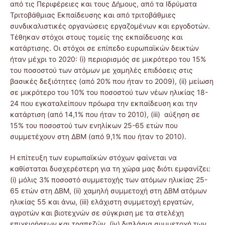
από τις Περιφέρειες και τους Δήμους, από τα Ιδρύματα
Τριτοβάθμιας Εκπαίδευσης και από τριτοβάθμιες
συνδικαλιστικές οργανώσεις εργαζομένων και εργοδοτών.
Τέθηκαν στόχοι στους τομείς της εκπαίδευσης και
κατάρτισης. Οι στόχοι σε επίπεδο ευρωπαϊκών δεικτών
ήταν μέχρι το 2020: (i) περιορισμός σε μικρότερο του 15%
του ποσοστού των ατόμων με χαμηλές επιδόσεις στις
βασικές δεξιότητες (από 20% που ήταν το 2009), (ii) μείωση
σε μικρότερο του 10% του ποσοστού των νέων ηλικίας 18-
24 που εγκαταλείπουν πρόωρα την εκπαίδευση και την
κατάρτιση (από 14,1% που ήταν το 2010), (iii) αύξηση σε
15% του ποσοστού των ενηλίκων 25-65 ετών που
συμμετέχουν στη ΔΒΜ (από 9,1% που ήταν το 2010).
Η επίτευξη των ευρωπαϊκών στόχων φαίνεται να
καθίσταται δυσχερέστερη για τη χώρα μας διότι εμφανίζει:
(i) μόλις 3% ποσοστό συμμετοχής των ατόμων ηλικίας 25-
65 ετών στη ΔΒΜ, (ii) χαμηλή συμμετοχή στη ΔΒΜ ατόμων
ηλικίας 55 και άνω, (iii) ελάχιστη συμμετοχή εργατών,
αγροτών και βιοτεχνών σε σύγκριση με τα στελέχη
επιχειρήσεων και τραπεζών, (iv) διπλάσια συμμετοχή των