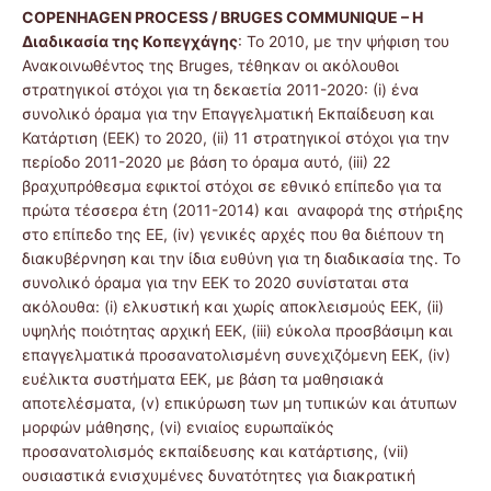
COPENHAGEN
PROCESS /
BRUGES
COMMUNIQUE – Η
Διαδικασία της Κοπεγχάγης
: Το 2010, με την ψήφιση του
Ανακοινωθέντος της Bruges, τέθηκαν οι ακόλουθοι
στρατηγικοί στόχοι για τη δεκαετία 2011-2020: (i) ένα
συνολικό όραμα για την Επαγγελματική Εκπαίδευση και
Κατάρτιση (EEK) το 2020, (ii) 11 στρατηγικοί στόχοι για την
περίοδο 2011-2020 με βάση το όραμα αυτό, (iii) 22
βραχυπρόθεσμα εφικτοί στόχοι σε εθνικό επίπεδο για τα
πρώτα τέσσερα έτη (2011-2014) και αναφορά της στήριξης
στο επίπεδο της ΕΕ, (iv) γενικές αρχές που θα διέπουν τη
διακυβέρνηση και την ίδια ευθύνη για τη διαδικασία της. Το
συνολικό όραμα για την EEK το 2020 συνίσταται στα
ακόλουθα: (i) ελκυστική και χωρίς αποκλεισμούς EEK, (ii)
υψηλής ποιότητας αρχική EEK, (iii) εύκολα προσβάσιμη και
επαγγελματικά προσανατολισμένη συνεχιζόμενη EEK, (iv)
ευέλικτα συστήματα EEK, με βάση τα μαθησιακά
αποτελέσματα, (v) επικύρωση των μη τυπικών και άτυπων
μορφών μάθησης, (vi) ενιαίος ευρωπαϊκός
προσανατολισμός εκπαίδευσης και κατάρτισης, (vii)
ουσιαστικά ενισχυμένες δυνατότητες για διακρατική