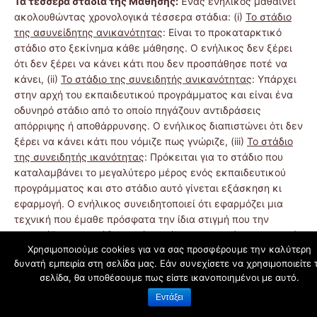
Τα τέσσερα στάδια της Μάθησης:
Ένας ενήλικος μαθαίνει
ακολουθώντας χρονολογικά τέσσερα στάδια: (i)
Το στάδιο
της ασυνείδητης ανικανότητας
: Είναι το προκαταρκτικό
στάδιο στο ξεκίνημα κάθε μάθησης. Ο ενήλικος δεν ξέρει
ότι δεν ξέρει να κάνει κάτι που δεν προσπάθησε ποτέ να
κάνει, (ii)
Το στάδιο της συνειδητής ανικανότητας
: Υπάρχει
στην αρχή του εκπαιδευτικού προγράμματος και είναι ένα
οδυνηρό στάδιο από το οποίο πηγάζουν αντιδράσεις
απόρριψης ή αποθάρρυνσης. Ο ενήλικος διαπιστώνει ότι δεν
ξέρει να κάνει κάτι που νόμιζε πως γνώριζε, (iii)
Το στάδιο
της συνειδητής ικανότητας
: Πρόκειται για το στάδιο που
καταλαμβάνει το μεγαλύτερο μέρος ενός εκπαιδευτικού
προγράμματος και στο στάδιο αυτό γίνεται εξάσκηση κι
εφαρμογή. Ο ενήλικος συνειδητοποιεί ότι εφαρμόζει μια
τεχνική που έμαθε πρόσφατα την ίδια στιγμή που την
εφαρμόζει. Στο στάδιο αυτό ο ενήλικος μπορεί να εργαστεί
Χρησιμοποιούμε cookies για να σας προσφέρουμε την καλύτερη
σε ομάδες ενεργοποιώντας την άμιλλα, καθώς και να
δυνατή εμπειρία στη σελίδα μας. Εάν συνεχίσετε να χρησιμοποιείτε 
αναπτύξει την αυτοαξιολόγηση, (iv)
Το στάδιο της
σελίδα, θα υποθέσουμε πως είστε ικανοποιημένοι με αυτό.
υποσυνείδητης ικανότητας
: Στόχος της εκπαιδευτικής
στρατηγικής είναι να οδηγήσει κάθε συμμετέχοντα στο
Εντάξει
στάδιο της υποσυνείδητης ικανότητας σε ό,τι αφορά τις