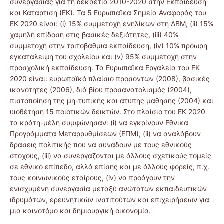
συνεργασίας για τη δεκαετία 2010-2020 στην Εκπαίδευση
και Κατάρτιση (ΕΚ). Τα 5 Ευρωπαϊκά Σημεία Αναφοράς του
ΕΚ 2020 είναι: (i) 15% συμμετοχή ενηλίκων στη ΔΒΜ, (ii) 15%
χαμηλή επίδοση στις βασικές δεξιότητες, (iii) 40%
συμμετοχή στην τριτοβάθμια εκπαίδευση, (iv) 10% πρόωρη
εγκατάλειψη του σχολείου και (v) 95% συμμετοχή στην
προσχολική εκπαίδευση. Τα Ευρωπαϊκά Εργαλεία του ΕΚ
2020 είναι: ευρωπαϊκό πλαίσιο προσόντων (2008), βασικές
ικανότητες (2006), διά βίου προσανατολισμός (2004),
πιστοποίηση της μη-τυπικής και άτυπης μάθησης (2004) και
υιοθέτηση 15 ποιοτικών δεικτών. Στο πλαίσιο του ΕΚ 2020
τα κράτη-μέλη συμφώνησαν: (i) να εγκρίνουν Εθνικά
Προγράμματα Μεταρρυθμίσεων (ΕΠΜ), (ii) να αναλάβουν
δράσεις πολιτικής που να συνάδουν με τους εθνικούς
στόχους, (iii) να συνεργάζονται με άλλους σχετικούς τομείς
σε εθνικό επίπεδο, αλλά επίσης και με άλλους φορείς, π.χ.
τους κοινωνικούς εταίρους, (iv) να προάγουν την
ενισχυμένη συνεργασία μεταξύ ανώτατων εκπαιδευτικών
ιδρυμάτων, ερευνητικών ινστιτούτων και επιχειρήσεων για
μια καινοτόμο και δημιουργική οικονομία.