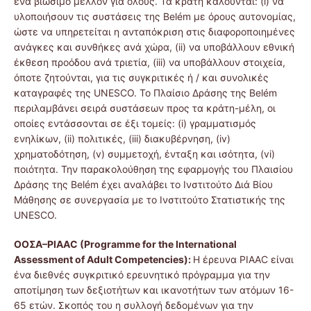
ένα βιώσιμο μέλλον για όλους. Τα κράτη καλούνται: (i) να
υλοποιήσουν τις συστάσεις της Belém με όρους αυτονομίας,
ώστε να υπηρετείται η ανταπόκριση στις διαφοροποιημένες
ανάγκες και συνθήκες ανά χώρα, (ii) να υποβάλλουν εθνική
έκθεση προόδου ανά τριετία, (iii) να υποβάλλουν στοιχεία,
όποτε ζητούνται, για τις συγκριτικές ή / και συνολικές
καταγραφές της UNESCO. Το Πλαίσιο Δράσης της Belém
περιλαμβάνει σειρά συστάσεων προς τα κράτη-μέλη, οι
οποίες εντάσσονται σε έξι τομείς: (i) γραμματισμός
ενηλίκων, (ii) πολιτικές, (iii) διακυβέρνηση, (iv)
χρηματοδότηση, (v) συμμετοχή, ένταξη και ισότητα, (vi)
ποιότητα. Την παρακολούθηση της εφαρμογής του Πλαισίου
Δράσης της Belém έχει αναλάβει το Ινστιτούτο Διά Βίου
Μάθησης σε συνεργασία με το Ινστιτούτο Στατιστικής της
UNESCO.
ΟΟΣΑ–
PIAAC (
Programme
for
the
International
Assessment
of
Adult
Competencies):
Η έρευνα PIAAC είναι
ένα διεθνές συγκριτικό ερευνητικό πρόγραμμα για την
αποτίμηση των δεξιοτήτων και ικανοτήτων των ατόμων 16-
65 ετών. Σκοπός του η συλλογή δεδομένων για την