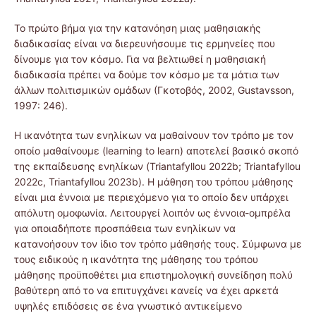
Το πρώτο βήμα για την κατανόηση μιας μαθησιακής
διαδικασίας είναι να διερευνήσουμε τις ερμηνείες που
δίνουμε για τον κόσμο. Για να βελτιωθεί η μαθησιακή
διαδικασία πρέπει να δούμε τον κόσμο με τα μάτια των
άλλων πολιτισμικών ομάδων (Γκοτοβός, 2002, Gustavsson,
1997: 246).
Η ικανότητα των ενηλίκων να μαθαίνουν τον τρόπο με τον
οποίο μαθαίνουμε (learning to learn) αποτελεί βασικό σκοπό
της εκπαίδευσης ενηλίκων (Triantafyllou 2022b; Triantafyllou
2022c, Triantafyllou 2023b). Η μάθηση του τρόπου μάθησης
είναι μια έννοια με περιεχόμενο για το οποίο δεν υπάρχει
απόλυτη ομοφωνία. Λειτουργεί λοιπόν ως έννοια-ομπρέλα
για οποιαδήποτε προσπάθεια των ενηλίκων να
κατανοήσουν τον ίδιο τον τρόπο μάθησής τους. Σύμφωνα με
τους ειδικούς η ικανότητα της μάθησης του τρόπου
μάθησης προϋποθέτει μια επιστημολογική συνείδηση πολύ
βαθύτερη από το να επιτυγχάνει κανείς να έχει αρκετά
υψηλές επιδόσεις σε ένα γνωστικό αντικείμενο