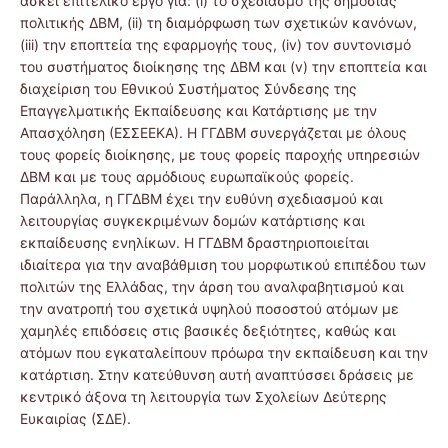
ασκεί επιτελικό έργο για: (i) το σχεδιασμό της δημόσιας
πολιτικής ΔΒΜ, (ii) τη διαμόρφωση των σχετικών κανόνων,
(iii) την εποπτεία της εφαρμογής τους, (iv) τον συντονισμό
του συστήματος διοίκησης της ΔΒΜ και (v) την εποπτεία και
διαχείριση του Εθνικού Συστήματος Σύνδεσης της
Επαγγελματικής Εκπαίδευσης και Κατάρτισης με την
Απασχόληση (ΕΣΣΕΕΚΑ). Η ΓΓΔΒΜ συνεργάζεται με όλους
τους φορείς διοίκησης, με τους φορείς παροχής υπηρεσιών
ΔΒΜ και με τους αρμόδιους ευρωπαϊκούς φορείς.
Παράλληλα, η ΓΓΔΒΜ έχει την ευθύνη σχεδιασμού και
λειτουργίας συγκεκριμένων δομών κατάρτισης και
εκπαίδευσης ενηλίκων. Η ΓΓΔΒΜ δραστηριοποιείται
ιδιαίτερα για την αναβάθμιση του μορφωτικού επιπέδου των
πολιτών της Ελλάδας, την άρση του αναλφαβητισμού και
την ανατροπή του σχετικά υψηλού ποσοστού ατόμων με
χαμηλές επιδόσεις στις βασικές δεξιότητες, καθώς και
ατόμων που εγκαταλείπουν πρόωρα την εκπαίδευση και την
κατάρτιση. Στην κατεύθυνση αυτή αναπτύσσει δράσεις με
κεντρικό άξονα τη λειτουργία των Σχολείων Δεύτερης
Ευκαιρίας (ΣΔΕ).