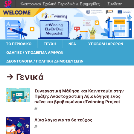
Ηλεκτρονικά Σχολικά Περιοδικά & Εφημερίδες
Σύνδεση
ΤΟ ΠΕΡΙΟΔΙΚΌ
ΤΕΎΧΗ
ΝΈΑ
ΥΠΟΒΟΛΉ ΆΡΘΡΩΝ
ΟΔΗΓΊΕΣ / ΥΠΌΔΕΙΓΜΑ ΆΡΘΡΩΝ
ΔΕΟΝΤΟΛΟΓΊΑ / ΠΟΛΙΤΙΚΉ ΔΗΜΟΣΙΕΎΣΕΩΝ
-> Γενικά
Συνεργατική Μάθηση και Καινοτομία στην
Πράξη: Αναστοχαστική Αξιολόγηση ενός
naïve και βραβευμένου eTwinning Project
Λίγα λόγια για το 6ο τεύχος