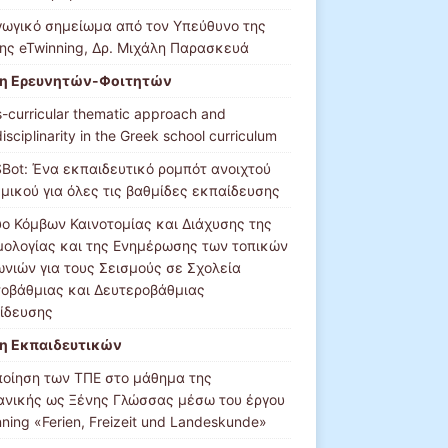
γωγικό σημείωμα από τον Υπεύθυνο της
ης eTwinning, Δρ. Μιχάλη Παρασκευά
η Ερευνητών-Φοιτητών
-curricular thematic approach and
disciplinarity in the Greek school curriculum
Bot: Ένα εκπαιδευτικό ρομπότ ανοιχτού
σμικού για όλες τις βαθμίδες εκπαίδευσης
υο Κόμβων Καινοτομίας και Διάχυσης της
μολογίας και της Ενημέρωσης των τοπικών
ωνιών για τους Σεισμούς σε Σχολεία
οβάθμιας και Δευτεροβάθμιας
ίδευσης
η Εκπαιδευτικών
ποίηση των ΤΠΕ στο μάθημα της
ανικής ως Ξένης Γλώσσας μέσω του έργου
ning «Ferien, Freizeit und Landeskunde»