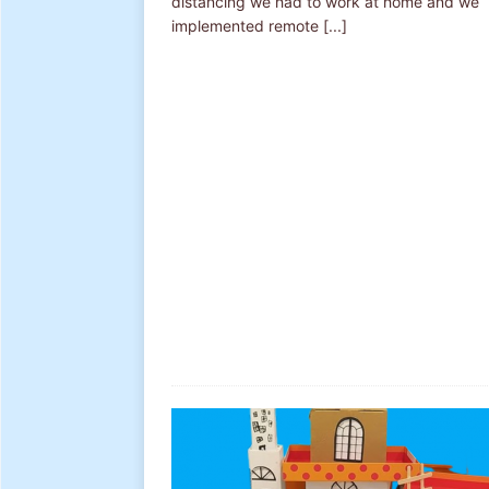
distancing we had to work at home and we
implemented remote
[...]