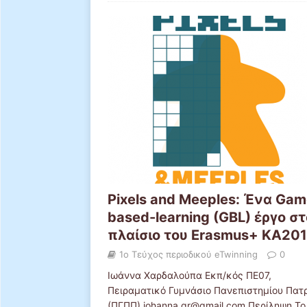
Pixels and Meeples: Ένα Gam
based-learning (GBL) έργο σ
πλαίσιο του Erasmus+ KA201
1ο Τεύχος περιοδικού eTwinning
0
Ιωάννα Χαρδαλούπα Εκπ/κός ΠΕ07,
Πειραματικό Γυμνάσιο Πανεπιστημίου Πατ
(ΠΓΠΠ) johanna.gr@gmail.com Περίληψη Το