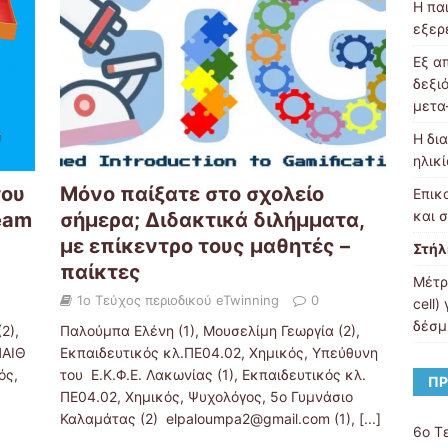
Η πα
εξερ
Εξ α
δεξι
μετα
Η δι
ηλικ
του
Μόνο παίξατε στο σχολείο
Επικ
και 
eam
σήμερα; Διδακτικά διλήμματα,
με επίκεντρο τους μαθητές –
Στή
παίκτες
Μέτρ
1ο Τεύχος περιοδικού eTwinning
0
cell)
δέσμ
2),
Παλούμπα Ελένη (1), Μουσελίμη Γεωργία (2),
ΠΑΙΘ
Εκπαιδευτικός κλ.ΠΕ04.02, Χημικός, Υπεύθυνη
γός,
του Ε.Κ.Φ.Ε. Λακωνίας (1), Εκπαιδευτικός κλ.
ΠΡ
ΠΕ04.02, Χημικός, Ψυχολόγος, 5ο Γυμνάσιο
Καλαμάτας (2) elpaloumpa2@gmail.com (1),
[...]
6ο Τ