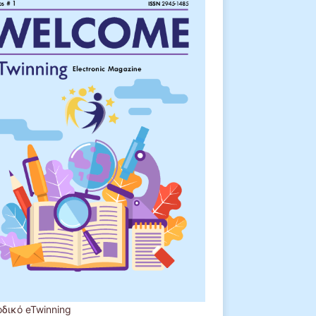
οδικό eTwinning