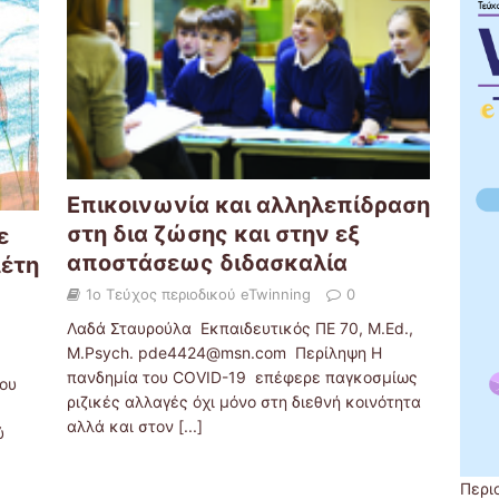
Επικοινωνία και αλληλεπίδραση
στη δια ζώσης και στην εξ
ε
αποστάσεως διδασκαλία
λέτη
1ο Τεύχος περιοδικού eTwinning
0
Λαδά Σταυρούλα Εκπαιδευτικός ΠΕ 70, M.Ed.,
M.Psych. pde4424@msn.com Περίληψη Η
πανδημία του COVID-19 επέφερε παγκοσμίως
ρου
ριζικές αλλαγές όχι μόνο στη διεθνή κοινότητα
αλλά και στον
[...]
ύ
Περι