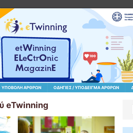
ΥΠΟΒΟΛΉ ΆΡΘΡΩΝ
ΟΔΗΓΊΕΣ / ΥΠΌΔΕΙΓΜΑ ΆΡΘΡΩΝ
ύ eTwinning