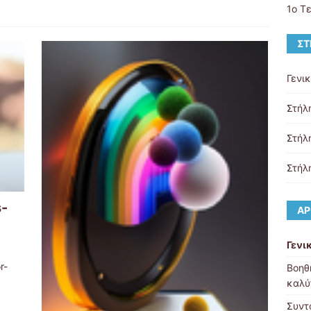
1ο Τ
ΣΤ
Γενι
Στήλ
Στήλ
Στήλ
s-
ΆΡ
Γενι
r-
Βοηθ
καλύ
Συντ