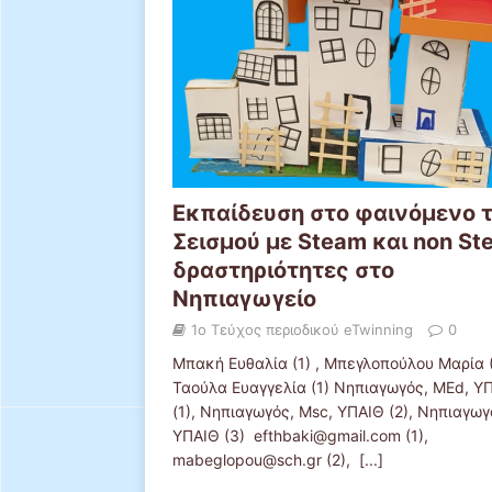
Εκπαίδευση στο φαινόμενο 
Σεισμού με Steam και non St
δραστηριότητες στο
Νηπιαγωγείο
1ο Τεύχος περιοδικού eTwinning
0
Μπακή Ευθαλία (1) , Μπεγλοπούλου Μαρία (
Ταούλα Ευαγγελία (1) Νηπιαγωγός, ΜEd, Υ
(1), Νηπιαγωγός, Msc, ΥΠΑΙΘ (2), Νηπιαγω
ΥΠΑΙΘ (3) efthbaki@gmail.com (1),
mabeglopou@sch.gr (2),
[...]