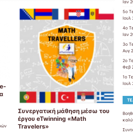
Ιαν 2
5ο Τ
Ιουλ 
4ο Τ
Ιαν 2
3ο Τ
Αυγ 
2ο Τ
Φεβ 
1ο Τ
Ιουλ 
e-
τα
ΤΕ
Συνεργατική μάθηση μέσω του
Βοηθ
έργου eTwinning «Math
καλύ
Travelers»
ρών
Συντ