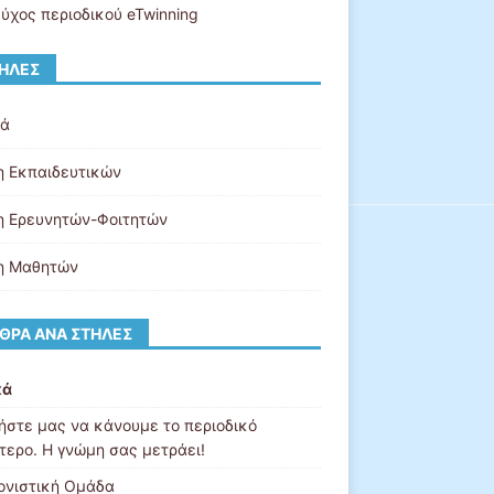
εύχος περιοδικού eTwinning
ΉΛΕΣ
κά
η Εκπαιδευτικών
η Ερευνητών-Φοιτητών
η Μαθητών
ΘΡΑ ΑΝΆ ΣΤΉΛΕΣ
κά
ήστε μας να κάνουμε το περιοδικό
τερο. Η γνώμη σας μετράει!
ονιστική Ομάδα