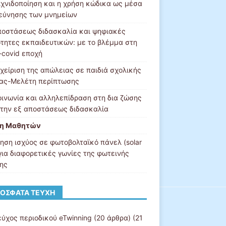
ιχνιδοποίηση και η χρήση κώδικα ως μέσα
εύνησης των μνημείων
ποστάσεως διδασκαλία και ψηφιακές
ότητες εκπαιδευτικών: με το βλέμμα στη
-covid εποχή
αχείριση της απώλειας σε παιδιά σχολικής
ίας-Μελέτη περίπτωσης
οινωνία και αλληλεπίδραση στη δια ζώσης
στην εξ αποστάσεως διδασκαλία
λη Μαθητών
ηση ισχύος σε φωτοβολταϊκό πάνελ (solar
 για διαφορετικές γωνίες της φωτεινής
ης
ΌΣΦΑΤΑ ΤΕΎΧΗ
εύχος περιοδικού eTwinning
(20 άρθρα) (21